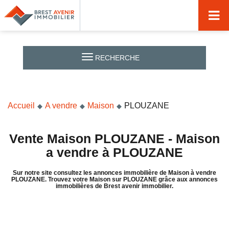
Accueil
Acheter
RECHERCHE
Vendre
Louer
Accueil
A vendre
Maison
PLOUZANE
Nos agences
Nos métiers
Vente Maison PLOUZANE - Maison
a vendre à PLOUZANE
Syndic de copropriété
Sur notre site consultez les annonces immobilière de Maison à vendre
Transactions immobilières
PLOUZANE. Trouvez votre Maison sur PLOUZANE grâce aux annonces
immobilières de Brest avenir immobilier.
Gestion locative