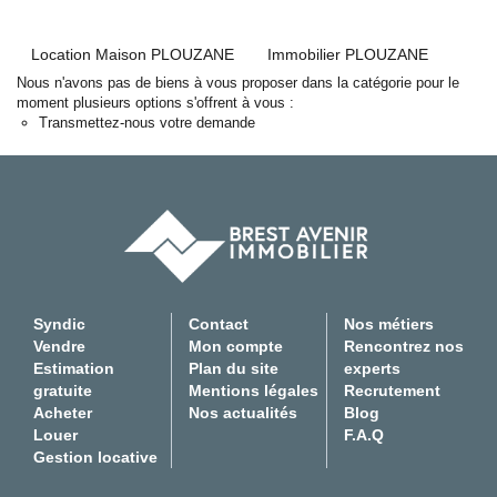
Experts locaux
Location Maison PLOUZANE
Immobilier PLOUZANE
Nous contacter
Nous n'avons pas de biens à vous proposer dans la catégorie pour le
Gestion Locative
moment plusieurs options s'offrent à vous :
02 98 44 56 58
Transmettez-nous votre demande
Syndic
02 98 80 49 38
Transaction
02 98 44 56 78
Actualités
Syndic
Contact
Nos métiers
F.A.Q
Vendre
Mon compte
Rencontrez nos
Estimation
Plan du site
experts
Mon compte
gratuite
Mentions légales
Recrutement
Acheter
Nos actualités
Blog
CES
Louer
F.A.Q
TRANET
Gestion locative