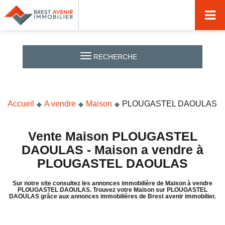
Accueil
Acheter
RECHERCHE
Vendre
Louer
Accueil
A vendre
Maison
PLOUGASTEL DAOULAS
Nos agences
Nos métiers
Vente Maison PLOUGASTEL
DAOULAS - Maison a vendre à
Syndic de copropriété
PLOUGASTEL DAOULAS
Transactions immobilières
Sur notre site consultez les annonces immobilière de Maison à vendre
PLOUGASTEL DAOULAS. Trouvez votre Maison sur PLOUGASTEL
Gestion locative
DAOULAS grâce aux annonces immobilières de Brest avenir immobilier.