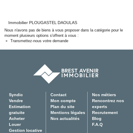
Experts locaux
Nous contacter
Immobilier PLOUGASTEL DAOULAS
Gestion Locative
Nous n'avons pas de biens à vous proposer dans la catégorie pour le
02 98 44 56 58
moment plusieurs options s'offrent à vous :
Transmettez-nous votre demande
Syndic
02 98 80 49 38
Transaction
02 98 44 56 78
Actualités
F.A.Q
Syndic
Contact
Nos métiers
Vendre
Mon compte
Rencontrez nos
Mon compte
Estimation
Plan du site
experts
CES
gratuite
Mentions légales
Recrutement
TRANET
Acheter
Nos actualités
Blog
Louer
F.A.Q
Gestion locative