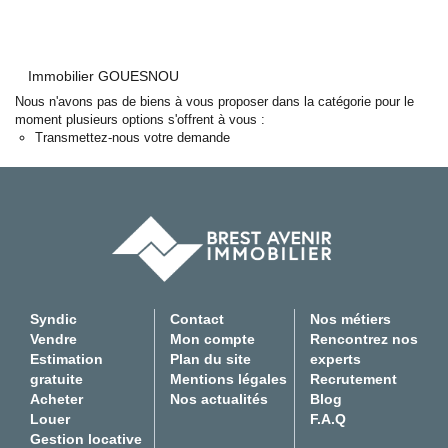
Experts locaux
Nous contacter
Immobilier GOUESNOU
Gestion Locative
Nous n'avons pas de biens à vous proposer dans la catégorie pour le
02 98 44 56 58
moment plusieurs options s'offrent à vous :
Transmettez-nous votre demande
Syndic
02 98 80 49 38
Transaction
02 98 44 56 78
Actualités
F.A.Q
Syndic
Contact
Nos métiers
Vendre
Mon compte
Rencontrez nos
Mon compte
Estimation
Plan du site
experts
CES
gratuite
Mentions légales
Recrutement
TRANET
Acheter
Nos actualités
Blog
Louer
F.A.Q
Gestion locative