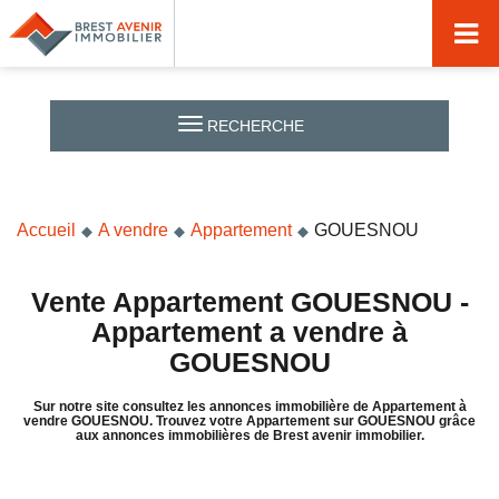
Accueil
Acheter
RECHERCHE
Vendre
Louer
Accueil
A vendre
Appartement
GOUESNOU
Nos agences
Nos métiers
Vente Appartement GOUESNOU -
Appartement a vendre à
Syndic de copropriété
GOUESNOU
Transactions immobilières
Sur notre site consultez les annonces immobilière de Appartement à
vendre GOUESNOU. Trouvez votre Appartement sur GOUESNOU grâce
Gestion locative
aux annonces immobilières de Brest avenir immobilier.