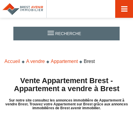
Accueil
Acheter
RECHERCHE
Vendre
Louer
Accueil
A vendre
Appartement
Brest
Nos agences
Nos métiers
Vente Appartement Brest -
Appartement a vendre à Brest
Syndic de copropriété
Sur notre site consultez les annonces immobilière de Appartement à
Transactions immobilières
vendre Brest. Trouvez votre Appartement sur Brest grâce aux annonces
immobilières de Brest avenir immobilier.
Gestion locative