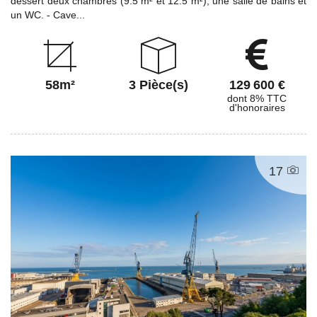
dessert deux chambres (9.5 m² et 12.5 m²), une salle de bains et
un WC. - Cave...
58m²
3 Pièce(s)
129 600 €
dont 8% TTC
d'honoraires
17