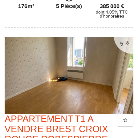
176m²
5 Pièce(s)
385 000 €
dont 4.05% TTC
d'honoraires
5
APPARTEMENT T1 A
VENDRE BREST CROIX