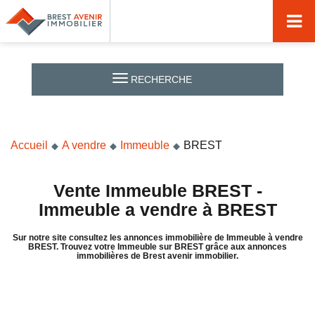
Accueil
Acheter
RECHERCHE
Vendre
Louer
Accueil
A vendre
Immeuble
BREST
Nos agences
Nos métiers
Vente Immeuble BREST -
Immeuble a vendre à BREST
Syndic de copropriété
Sur notre site consultez les annonces immobilière de Immeuble à vendre
Transactions immobilières
BREST. Trouvez votre Immeuble sur BREST grâce aux annonces
immobilières de Brest avenir immobilier.
Gestion locative