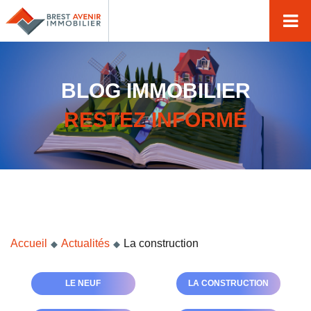
Accueil
Acheter
BLOG IMMOBILIER
Vendre
RESTEZ INFORMÉ
Louer
Nos agences
Nos métiers
Syndic de copropriété
Transactions immobilières
Accueil
Actualités
La construction
Gestion locative
LE NEUF
LA CONSTRUCTION