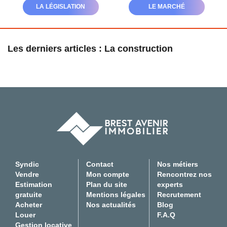
Experts locaux
LA LÉGISLATION
LE MARCHÉ
Nous contacter
Gestion Locative
Les derniers articles : La construction
02 98 44 56 58
Syndic
02 98 80 49 38
Transaction
02 98 44 56 78
Actualités
F.A.Q
Syndic
Contact
Nos métiers
Mon compte
Vendre
Mon compte
Rencontrez nos
Estimation
Plan du site
experts
CES
gratuite
Mentions légales
Recrutement
TRANET
Acheter
Nos actualités
Blog
Louer
F.A.Q
Gestion locative