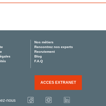
Nos métiers
te
Rencontrez nos experts
te
Recrutement
légales
Blog
ités
F.A.Q
ACCES EXTRANET
nez-nous