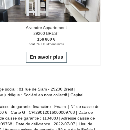
A vendre Appartement
29200 BREST
156 600 €
dont 8% TTC d'honoraires
En savoir plus
e social : 81 rue de Siam - 29200 Brest |
ridique : Société en nom collectif | Capital
isse de garantie financière : Fnaim. | N° de caisse de
0 000 € | Carte G : CPI29012016000009768 | Date de
de caisse de garantie : 110408J | Adresse caisse de
009768 | Date de délivrance : 2022-07-07 | Lieu de
 | Adresse caisse de garantie : 89 rue de la Boétie |