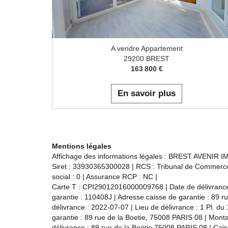
A vendre Appartement
29200 BREST
163 800 €
En savoir plus
Mentions légales
Affichage des informations légales : BREST AVENIR IMM
Siret : 33930365300028 | RCS : Tribunal de Commerce 
social : 0 | Assurance RCP : NC |
Carte T : CPI29012016000009768 | Date de délivrance :
garantie : 110408J | Adresse caisse de garantie : 89 r
délivrance : 2022-07-07 | Lieu de délivrance : 1 Pl. 
garantie : 89 rue de la Boetie, 75008 PARIS 08 | Mont
délivrance : 89 rue de la Boétie 75008 PARIS 08 | Cais