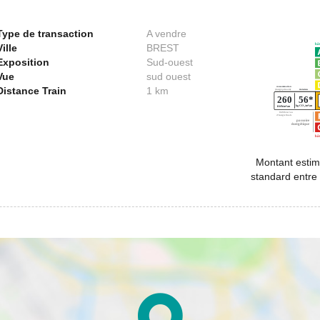
Type de transaction
A vendre
Ville
BREST
Exposition
Sud-ouest
Vue
sud ouest
Distance Train
1 km
Montant estim
standard entre