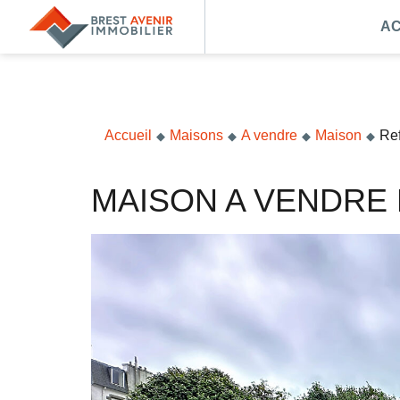
AC
Accueil
Acheter
Vendre
Accueil
Maisons
A vendre
Maison
Re
Louer
MAISON A VENDRE 
Nos agences
Nos métiers
Syndic de copropriété
Transactions immobilières
Gestion locative