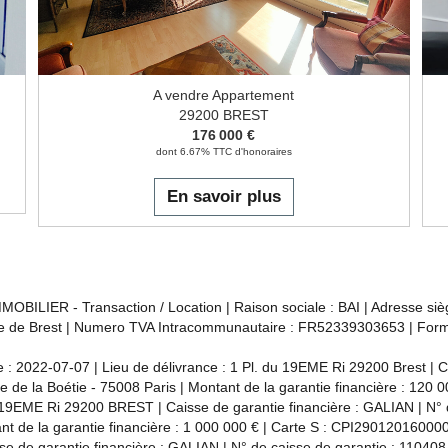
A vendre Appartement
29200 BREST
176 000 €
dont 6.67% TTC d'honoraires
En savoir plus
OBILIER - Transaction / Location | Raison sociale : BAI | Adresse sièg
de Brest | Numero TVA Intracommunautaire : FR52339303653 | Forme ju
 2022-07-07 | Lieu de délivrance : 1 Pl. du 19EME Ri 29200 Brest | Ca
ue de la Boétie - 75008 Paris | Montant de la garantie financière : 12
du 19EME Ri 29200 BREST | Caisse de garantie financière : GALIAN | N° 
ant de la garantie financière : 1 000 000 € | Carte S : CPI29012016000
se de garantie financière : GALIAN | N° de caisse de garantie : 110408J