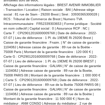
annuelles sont de 660€.
Affichage des informations légales : BREST AVENIR IMMOBILIER
- Transaction / Location | Raison sociale : BAI | Adresse siège
social : 81 rue de Siam - 29200 Brest | Siret : 33930365300028 |
RCS : Tribunal de Commerce de Brest | Numero TVA
Intracommunautaire : FR52339303653 | Forme juridique : Société
en nom collectif | Capital social : 0 | Assurance RCP : NC |
Carte T : CPI29012016000009768 | Date de délivrance : 2022-
07-07 | Lieu de délivrance : 1 Pl. du 19EME Ri 29200 Brest |
Caisse de garantie financière : Fnaim. | N° de caisse de garantie :
110408J | Adresse caisse de garantie : 89 rue de la Boétie -
75008 Paris | Montant de la garantie financière : 120 000 € |
Carte G : CPI29012016000009768 | Date de délivrance : 2022-
07-07 | Lieu de délivrance : 1 Pl. du 19EME Ri 29200 BREST |
Caisse de garantie financière : GALIAN | N° de caisse de garantie
: 110408J | Adresse caisse de garantie : 89 rue de la Boetie,
75008 PARIS 08 | Montant de la garantie financière : 1 000 000 €
| Carte S : CPI29012016000009768 | Date de délivrance : 2022-
07-07 | Lieu de délivrance : 89 rue de la Boétie 75008 PARIS 08 |
Caisse de garantie financière : GALIAN | N° de caisse de garantie
: 110408J | Adresse caisse de garantie : 89 rue de la Boétie |
Montant de la garantie financière : 11 500 000 € | Nom du
médiateur : ANM CONSO | Adresse du médiateur : 2 rue de