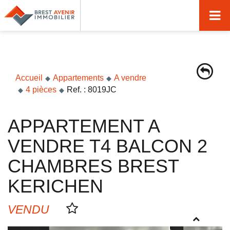
Accueil
Acheter
Vendre
Accueil
Appartements
A vendre
4 pièces
Ref. : 8019JC
Louer
Nos agences
APPARTEMENT A
Nos métiers
VENDRE T4 BALCON 2
Syndic de copropriété
CHAMBRES BREST
Transactions immobilières
KERICHEN
Gestion locative
VENDU