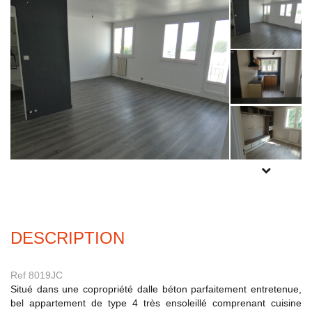
Experts locaux
Nous contacter
Gestion Locative
02 98 44 56 58
Syndic
02 98 80 49 38
Transaction
02 98 44 56 78
POUR PLUS
Actualités
DE PHOTOS
INSCRIVEZ-
F.A.Q
VOUS
ICI
DESCRIPTION
Mon compte
CES
Ref 8019JC
TRANET
Situé dans une copropriété dalle béton parfaitement entretenue,
bel appartement de type 4 très ensoleillé comprenant cuisine