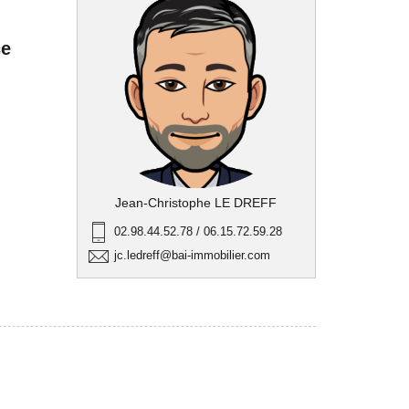
ce
Jean-Christophe LE DREFF
02.98.44.52.78 / 06.15.72.59.28
jc.ledreff@bai-immobilier.com