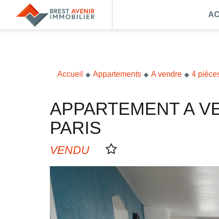
AC
Accueil
Acheter
Vendre
Accueil
Appartements
A vendre
4 pièce
Louer
APPARTEMENT A VENDRE T4 EXCELLENT ETAT BREST PETIT
Nos agences
PARIS
Nos métiers
VENDU
Syndic de copropriété
Transactions immobilières
Gestion locative