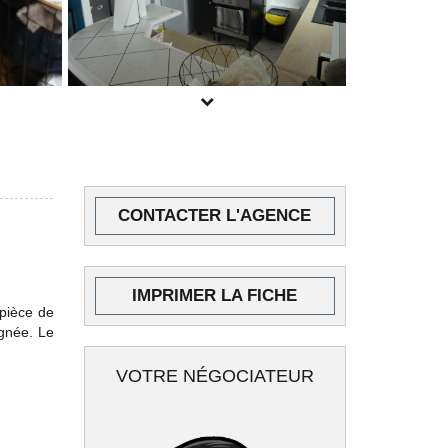
POUR PLUS DE PHOTOS
CONTACTER L'AGENCE
INSCRIVEZ-VOUS
ICI
IMPRIMER LA FICHE
 pièce de
ignée. Le
VOTRE NÉGOCIATEUR