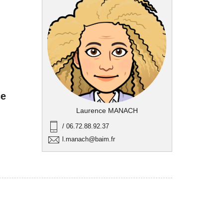
ce
Laurence MANACH
/ 06.72.88.92.37
l.manach@baim.fr