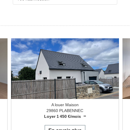
A louer Maison
29860 PLABENNEC
Loyer 1 450 €/mois
**