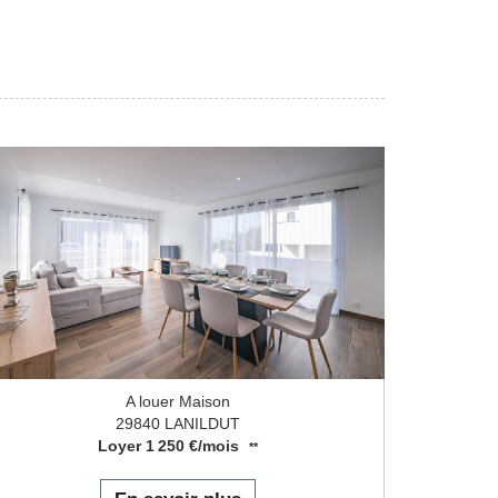
A louer Maison
29840 LANILDUT
Loyer 1 250 €/mois
**