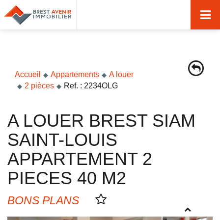
Accueil
Acheter
Vendre
Accueil
Appartements
A louer
2 pièces
Ref. : 2234OLG
Louer
Nos agences
A LOUER BREST SIAM
Nos métiers
SAINT-LOUIS
Syndic de copropriété
APPARTEMENT 2
Transactions immobilières
PIECES 40 M2
Gestion locative
BONS PLANS