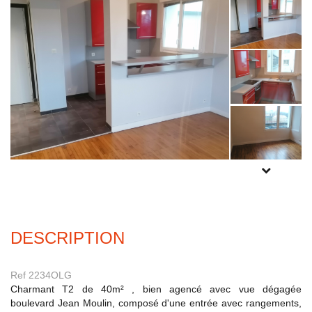
Experts locaux
Nous contacter
Gestion Locative
02 98 44 56 58
Syndic
02 98 80 49 38
Transaction
02 98 44 56 78
POUR PLUS
Actualités
DE PHOTOS
INSCRIVEZ-
F.A.Q
VOUS
ICI
DESCRIPTION
Mon compte
CES
Ref 2234OLG
TRANET
Charmant T2 de 40m² , bien agencé avec vue dégagée
boulevard Jean Moulin, composé d'une entrée avec rangements,