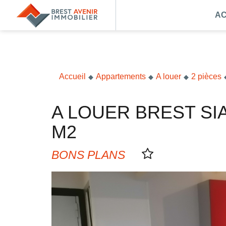
AC
Accueil
Acheter
Vendre
Accueil
Appartements
A louer
2 pièces
Louer
A LOUER BREST SIAM SAINT-LOUIS APPARTEMENT 2 PIECES 40
Nos agences
M2
Nos métiers
BONS PLANS
Syndic de copropriété
Transactions immobilières
Gestion locative