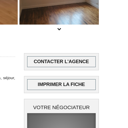
POUR PLUS DE PHOTOS
CONTACTER L'AGENCE
INSCRIVEZ-VOUS
ICI
 séjour,
IMPRIMER LA FICHE
VOTRE NÉGOCIATEUR