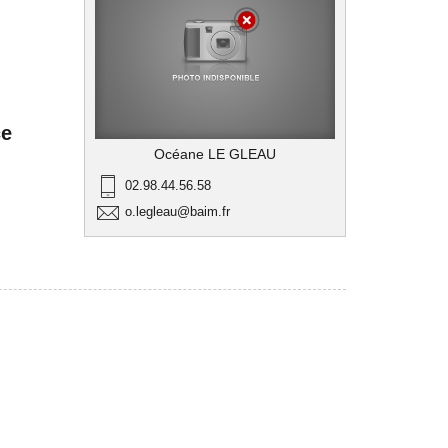
ce
Océane LE GLEAU
02.98.44.56.58
o.legleau@baim.fr