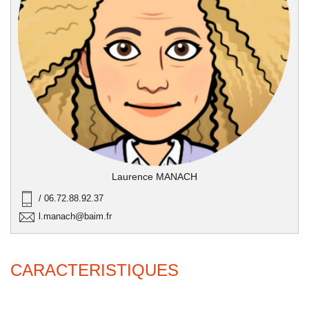
Laurence MANACH
/ 06.72.88.92.37
l.manach@baim.fr
CARACTERISTIQUES