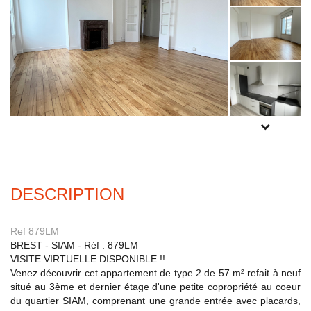
Experts locaux
Nous contacter
Gestion Locative
02 98 44 56 58
Syndic
02 98 80 49 38
POUR PLUS
Transaction
DE PHOTOS
02 98 44 56 78
INSCRIVEZ-
VOUS
ICI
Actualités
DESCRIPTION
F.A.Q
Ref 879LM
Mon compte
BREST - SIAM - Réf : 879LM
VISITE VIRTUELLE DISPONIBLE !!
CES
Venez découvrir cet appartement de type 2 de 57 m² refait à neuf
TRANET
situé au 3ème et dernier étage d'une petite copropriété au coeur
du quartier SIAM, comprenant une grande entrée avec placards,