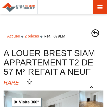
Accueil
Acheter
Vendre
Accueil
2 pièces
Ref. : 879LM
Louer
A LOUER BREST SIAM
Nos agences
APPARTEMENT T2 DE
Nos métiers
57 M² REFAIT A NEUF
Syndic de copropriété
RARE
Transactions immobilières
Gestion locative
Visite 360°