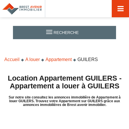
Accueil
Acheter
RECHERCHE
Vendre
Louer
Accueil
A louer
Appartement
GUILERS
Nos agences
Nos métiers
Location Appartement GUILERS -
Appartement a louer à GUILERS
Syndic de copropriété
Sur notre site consultez les annonces immobilière de Appartement à
Transactions immobilières
louer GUILERS. Trouvez votre Appartement sur GUILERS grâce aux
annonces immobilières de Brest avenir immobilier.
Gestion locative