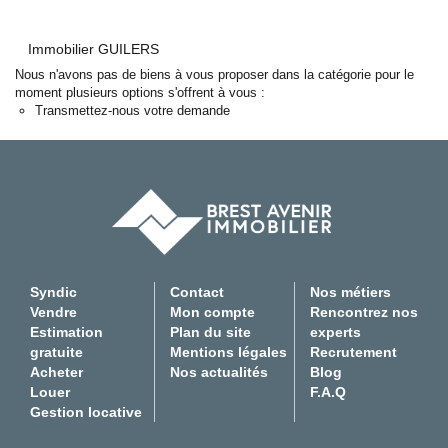
Experts locaux
Immobilier GUILERS
Nous contacter
Nous n'avons pas de biens à vous proposer dans la catégorie pour le
Gestion Locative
moment plusieurs options s'offrent à vous :
02 98 44 56 58
Transmettez-nous votre demande
Syndic
02 98 80 49 38
Transaction
02 98 44 56 78
Actualités
Syndic
Contact
Nos métiers
F.A.Q
Vendre
Mon compte
Rencontrez nos
Estimation
Plan du site
experts
Mon compte
gratuite
Mentions légales
Recrutement
Acheter
Nos actualités
Blog
CES
Louer
F.A.Q
TRANET
Gestion locative