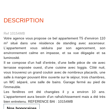
Experts locaux
Nous contacter
DESCRIPTION
Gestion Locative
02 98 44 56 58
Ref 10154MB
Syndic
Votre agence vous propose ce bel appartement T5 d'environ 110
02 98 80 49 38
m² situé dans une résidence de standing avec ascenseur.
Transaction
L'appartement vous séduira par son agencement, son
02 98 44 56 78
environnement calme en impasse, et sa vue dégagée et sa
luminosité.
Actualités
Il se compose d'un hall d'entrée, d'une belle pièce de vie avec
terrasse exposée ouest, d'une cuisine avec loggia. Côté nuit,
vous trouverez un grand couloir avec de nombreux placards, une
F.A.Q
salle à manger pouvant être ouverte sur le séjour, trois chambres,
un WC séparé, une salle de bains. Garage fermé au pied de
Mon compte
l'immeuble.
CES
Les fenêtres ont été changées il y a environ 10 ans.
L'appartement aura besoin d'un rafraîchissement mais a été très
TRANET
bien entretenu. REFERENCE BAI : 10154MB
Nos honoraires