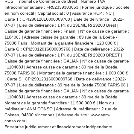
RCS : Tribunal de Commerce de Brest | Numero TVA
Intracommunautaire : FR52339303653 | Forme juridique : Société
en nom collectif | Capital social : 0 | Assurance RCP : NC |
Carte T : CPI29012016000009768 | Date de délivrance : 2022-
07-07 | Lieu de délivrance : 1 Pl. du 19EME Ri 29200 Brest |
Caisse de garantie financière : Fnaim. | N° de caisse de garantie :
110408J | Adresse caisse de garantie : 89 rue de la Boétie -
75008 Paris | Montant de la garantie financière : 120 000 € |
Carte G : CPI29012016000009768 | Date de délivrance : 2022-
07-07 | Lieu de délivrance : 1 Pl. du 19EME Ri 29200 BREST |
Caisse de garantie financière : GALIAN | N° de caisse de garantie
: 110408J | Adresse caisse de garantie : 89 rue de la Boetie,
75008 PARIS 08 | Montant de la garantie financière : 1 000 000 €
| Carte S : CPI29012016000009768 | Date de délivrance : 2022-
07-07 | Lieu de délivrance : 89 rue de la Boétie 75008 PARIS 08 |
Caisse de garantie financière : GALIAN | N° de caisse de garantie
: 110408J | Adresse caisse de garantie : 89 rue de la Boétie |
Montant de la garantie financière : 11 500 000 € | Nom du
médiateur : ANM CONSO | Adresse du médiateur : 2 rue de
Colman, 94300 Vincennes | Adresse du site :
www.anm-
conso.com
|
Entreprise juridiquement et financièrement indépendante