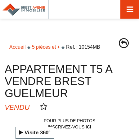
Accueil
Acheter
Vendre
Accueil
5 pièces et +
Ref. : 10154MB
Louer
APPARTEMENT T5 A
Nos agences
VENDRE BREST
Nos métiers
GUELMEUR
Syndic de copropriété
VENDU
Transactions immobilières
POUR PLUS DE PHOTOS
Gestion locative
INSCRIVEZ-VOUS
ICI
Visite 360°