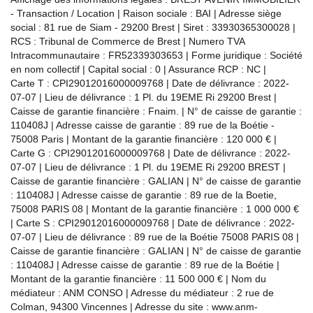
- Transaction / Location | Raison sociale : BAI | Adresse siège
social : 81 rue de Siam - 29200 Brest | Siret : 33930365300028 |
RCS : Tribunal de Commerce de Brest | Numero TVA
Intracommunautaire : FR52339303653 | Forme juridique : Société
en nom collectif | Capital social : 0 | Assurance RCP : NC |
Carte T : CPI29012016000009768 | Date de délivrance : 2022-
07-07 | Lieu de délivrance : 1 Pl. du 19EME Ri 29200 Brest |
Caisse de garantie financière : Fnaim. | N° de caisse de garantie :
110408J | Adresse caisse de garantie : 89 rue de la Boétie -
75008 Paris | Montant de la garantie financière : 120 000 € |
Carte G : CPI29012016000009768 | Date de délivrance : 2022-
07-07 | Lieu de délivrance : 1 Pl. du 19EME Ri 29200 BREST |
Caisse de garantie financière : GALIAN | N° de caisse de garantie
: 110408J | Adresse caisse de garantie : 89 rue de la Boetie,
75008 PARIS 08 | Montant de la garantie financière : 1 000 000 €
| Carte S : CPI29012016000009768 | Date de délivrance : 2022-
07-07 | Lieu de délivrance : 89 rue de la Boétie 75008 PARIS 08 |
Caisse de garantie financière : GALIAN | N° de caisse de garantie
: 110408J | Adresse caisse de garantie : 89 rue de la Boétie |
Montant de la garantie financière : 11 500 000 € | Nom du
médiateur : ANM CONSO | Adresse du médiateur : 2 rue de
Colman, 94300 Vincennes | Adresse du site :
www.anm-