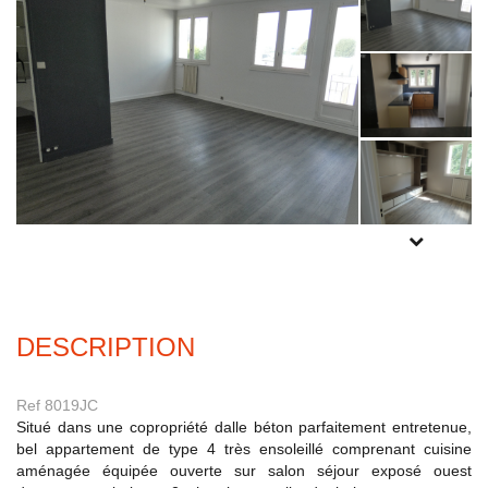
Experts locaux
Nous contacter
Gestion Locative
02 98 44 56 58
Syndic
02 98 80 49 38
Transaction
02 98 44 56 78
POUR PLUS
DE PHOTOS
Actualités
INSCRIVEZ-
VOUS
ICI
F.A.Q
DESCRIPTION
Mon compte
Ref 8019JC
CES
Situé dans une copropriété dalle béton parfaitement entretenue,
TRANET
bel appartement de type 4 très ensoleillé comprenant cuisine
aménagée équipée ouverte sur salon séjour exposé ouest