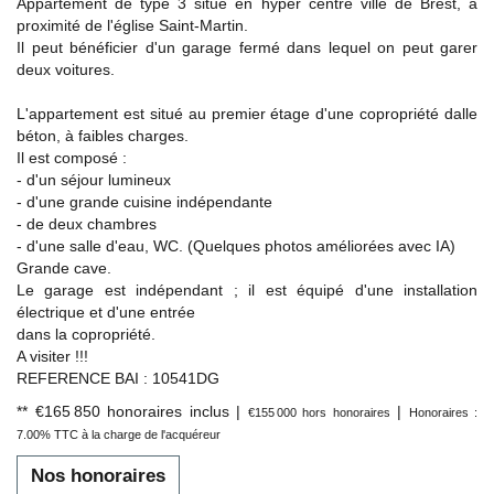
Appartement de type 3 situé en hyper centre ville de Brest, à
proximité de l'église Saint-Martin.
Il peut bénéficier d'un garage fermé dans lequel on peut garer
deux voitures.
L'appartement est situé au premier étage d'une copropriété dalle
béton, à faibles charges.
Il est composé :
- d'un séjour lumineux
- d'une grande cuisine indépendante
- de deux chambres
- d'une salle d'eau, WC. (Quelques photos améliorées avec IA)
Grande cave.
Le garage est indépendant ; il est équipé d'une installation
électrique et d'une entrée
dans la copropriété.
A visiter !!!
REFERENCE BAI : 10541DG
** €165 850
honoraires inclus
|
|
€155 000
hors honoraires
Honoraires :
7.00% TTC à la charge de l'acquéreur
Nos honoraires