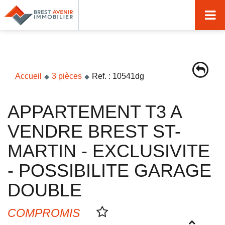
Accueil
Acheter
Vendre
Accueil
3 pièces
Ref. : 10541dg
Louer
APPARTEMENT T3 A
Nos agences
VENDRE BREST ST-
Nos métiers
MARTIN - EXCLUSIVITE
Syndic de copropriété
- POSSIBILITE GARAGE
Transactions immobilières
DOUBLE
Gestion locative
COMPROMIS