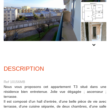
Experts locaux
Nous contacter
Gestion Locative
02 98 44 56 58
Syndic
02 98 80 49 38
POUR PLUS
Transaction
DE PHOTOS
02 98 44 56 78
INSCRIVEZ-
VOUS
ICI
Actualités
DESCRIPTION
F.A.Q
Ref 10156MB
Mon compte
Nous vous proposons cet appartement T3 situé dans une
résidence bien entretenue. Jolie vue dégagée ; ascenseur ;
CES
terrasse.
TRANET
Il est composé d'un hall d'entrée, d'une belle pièce de vie avec
terrasse, d'une cuisine séparée, de deux chambres, d'une salle