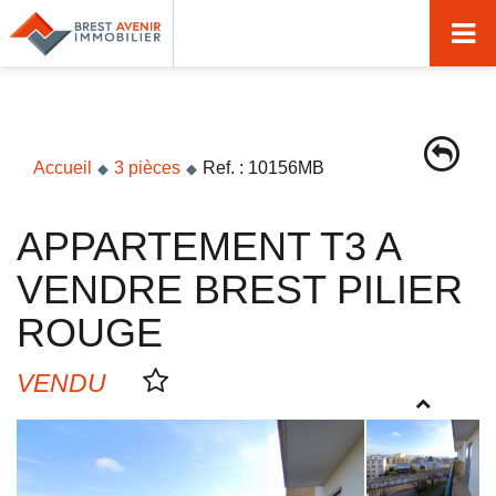
Accueil
Acheter
Vendre
Accueil
3 pièces
Ref. : 10156MB
Louer
APPARTEMENT T3 A
Nos agences
VENDRE BREST PILIER
Nos métiers
ROUGE
Syndic de copropriété
VENDU
Transactions immobilières
Gestion locative