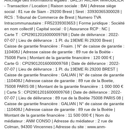
- Transaction / Location | Raison sociale : BAI | Adresse siège
social : 81 rue de Siam - 29200 Brest | Siret : 33930365300028 |
RCS : Tribunal de Commerce de Brest | Numero TVA
Intracommunautaire : FR52339303653 | Forme juridique : Société
en nom collectif | Capital social : 0 | Assurance RCP : NC |
Carte T : CPI29012016000009768 | Date de délivrance : 2022-
07-07 | Lieu de délivrance : 1 Pl. du 19EME Ri 29200 Brest |
Caisse de garantie financière : Fnaim. | N° de caisse de garantie :
110408J | Adresse caisse de garantie : 89 rue de la Boétie -
75008 Paris | Montant de la garantie financière : 120 000 € |
Carte G : CPI29012016000009768 | Date de délivrance : 2022-
07-07 | Lieu de délivrance : 1 Pl. du 19EME Ri 29200 BREST |
Caisse de garantie financière : GALIAN | N° de caisse de garantie
: 110408J | Adresse caisse de garantie : 89 rue de la Boetie,
75008 PARIS 08 | Montant de la garantie financière : 1 000 000 €
| Carte S : CPI29012016000009768 | Date de délivrance : 2022-
07-07 | Lieu de délivrance : 89 rue de la Boétie 75008 PARIS 08 |
Caisse de garantie financière : GALIAN | N° de caisse de garantie
: 110408J | Adresse caisse de garantie : 89 rue de la Boétie |
Montant de la garantie financière : 11 500 000 € | Nom du
médiateur : ANM CONSO | Adresse du médiateur : 2 rue de
Colman, 94300 Vincennes | Adresse du site :
www.anm-