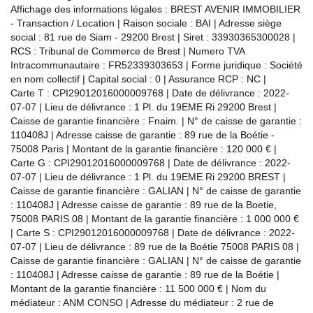
Affichage des informations légales : BREST AVENIR IMMOBILIER
- Transaction / Location | Raison sociale : BAI | Adresse siège
social : 81 rue de Siam - 29200 Brest | Siret : 33930365300028 |
RCS : Tribunal de Commerce de Brest | Numero TVA
Intracommunautaire : FR52339303653 | Forme juridique : Société
en nom collectif | Capital social : 0 | Assurance RCP : NC |
Carte T : CPI29012016000009768 | Date de délivrance : 2022-
07-07 | Lieu de délivrance : 1 Pl. du 19EME Ri 29200 Brest |
Caisse de garantie financière : Fnaim. | N° de caisse de garantie :
110408J | Adresse caisse de garantie : 89 rue de la Boétie -
75008 Paris | Montant de la garantie financière : 120 000 € |
Carte G : CPI29012016000009768 | Date de délivrance : 2022-
07-07 | Lieu de délivrance : 1 Pl. du 19EME Ri 29200 BREST |
Caisse de garantie financière : GALIAN | N° de caisse de garantie
: 110408J | Adresse caisse de garantie : 89 rue de la Boetie,
75008 PARIS 08 | Montant de la garantie financière : 1 000 000 €
| Carte S : CPI29012016000009768 | Date de délivrance : 2022-
07-07 | Lieu de délivrance : 89 rue de la Boétie 75008 PARIS 08 |
Caisse de garantie financière : GALIAN | N° de caisse de garantie
: 110408J | Adresse caisse de garantie : 89 rue de la Boétie |
Montant de la garantie financière : 11 500 000 € | Nom du
médiateur : ANM CONSO | Adresse du médiateur : 2 rue de