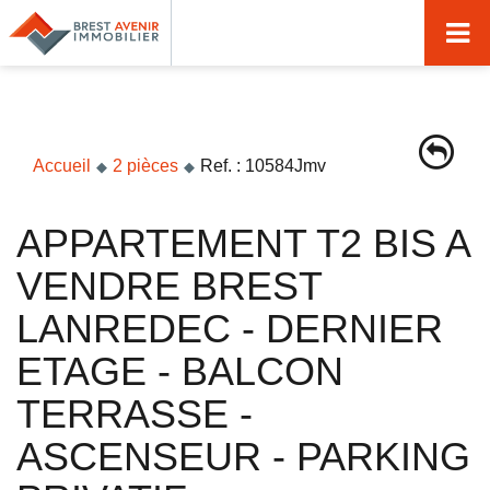
Accueil
Acheter
Vendre
Accueil
2 pièces
Ref. : 10584Jmv
Louer
APPARTEMENT T2 BIS A
Nos agences
VENDRE BREST
Nos métiers
LANREDEC - DERNIER
Syndic de copropriété
ETAGE - BALCON
Transactions immobilières
TERRASSE -
Gestion locative
ASCENSEUR - PARKING