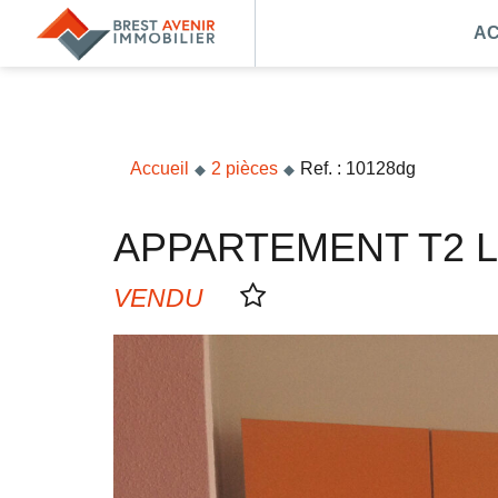
AC
Accueil
Acheter
Vendre
Accueil
2 pièces
Ref. : 10128dg
Louer
APPARTEMENT T2 
Nos agences
Nos métiers
VENDU
Syndic de copropriété
Transactions immobilières
Gestion locative