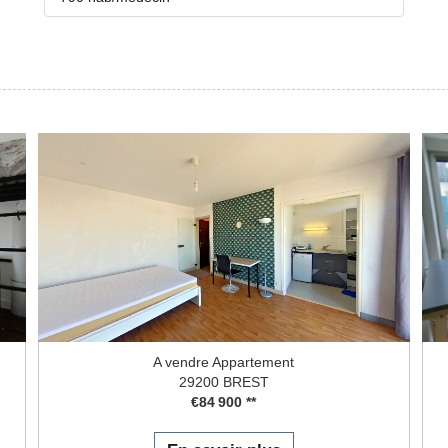
A vendre Appartement
29200 BREST
€84 900
**