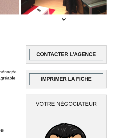
POUR PLUS DE PHOTOS
CONTACTER L'AGENCE
INSCRIVEZ-VOUS
ICI
 aménagée
agréable.
IMPRIMER LA FICHE
VOTRE NÉGOCIATEUR
ce