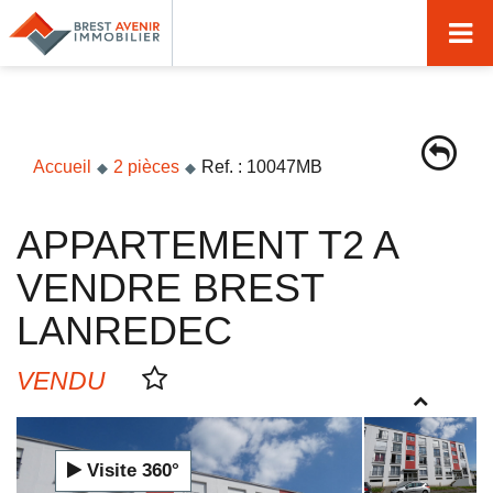
Accueil
Acheter
Vendre
Accueil
2 pièces
Ref. : 10047MB
Louer
APPARTEMENT T2 A
Nos agences
VENDRE BREST
Nos métiers
LANREDEC
Syndic de copropriété
VENDU
Transactions immobilières
Gestion locative
Visite 360°