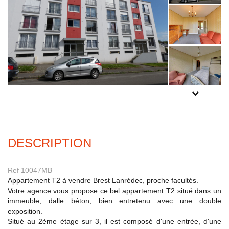
Experts locaux
Nous contacter
Gestion Locative
02 98 44 56 58
Syndic
02 98 80 49 38
POUR PLUS
Transaction
DE PHOTOS
02 98 44 56 78
INSCRIVEZ-
VOUS
ICI
Actualités
DESCRIPTION
F.A.Q
Ref 10047MB
Mon compte
Appartement T2 à vendre Brest Lanrédec, proche facultés.
Votre agence vous propose ce bel appartement T2 situé dans un
CES
immeuble, dalle béton, bien entretenu avec une double
TRANET
exposition.
Situé au 2ème étage sur 3, il est composé d'une entrée, d'une