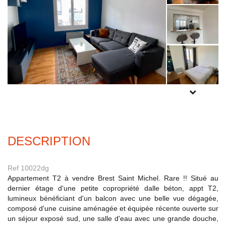
Experts locaux
Nous contacter
Gestion Locative
02 98 44 56 58
Syndic
02 98 80 49 38
POUR PLUS
Transaction
DE PHOTOS
02 98 44 56 78
INSCRIVEZ-
VOUS
ICI
Actualités
DESCRIPTION
F.A.Q
Ref 10022dg
Mon compte
Appartement T2 à vendre Brest Saint Michel. Rare !! Situé au
dernier étage d'une petite copropriété dalle béton, appt T2,
CES
lumineux bénéficiant d'un balcon avec une belle vue dégagée,
TRANET
composé d'une cuisine aménagée et équipée récente ouverte sur
un séjour exposé sud, une salle d'eau avec une grande douche,