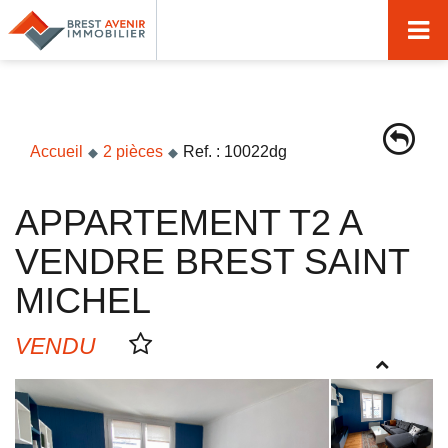
Accueil
Acheter
Vendre
Accueil
2 pièces
Ref. : 10022dg
Louer
APPARTEMENT T2 A
Nos agences
VENDRE BREST SAINT
Nos métiers
MICHEL
Syndic de copropriété
VENDU
Transactions immobilières
Gestion locative