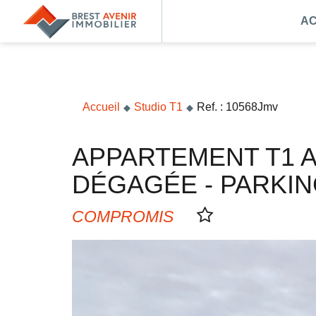
AC
Accueil
Acheter
Vendre
Accueil
Studio T1
Ref. : 10568Jmv
Louer
APPARTEMENT T1 A VENDRE BREST QUATRE MOULINS - VUE
Nos agences
DÉGAGÉE - PARKIN
Nos métiers
COMPROMIS
Syndic de copropriété
Transactions immobilières
Gestion locative