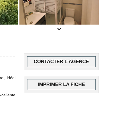
POUR PLUS DE PHOTOS
CONTACTER L'AGENCE
INSCRIVEZ-VOUS
ICI
el, idéal
IMPRIMER LA FICHE
cellente