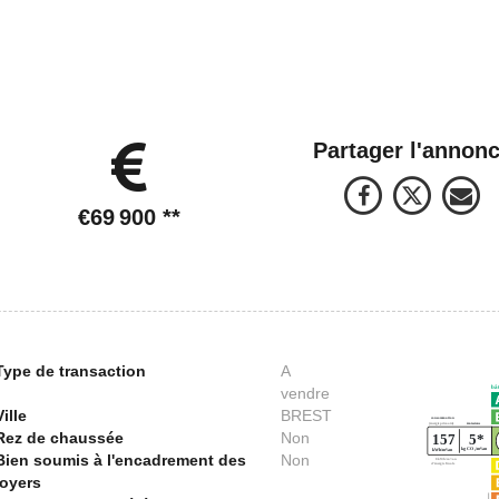
Partager l'annon
€69 900
**
Type de transaction
A
vendre
Ville
BREST
Rez de chaussée
Non
Bien soumis à l'encadrement des
Non
loyers