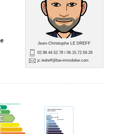
ce
Jean-Christophe LE DREFF
02.98.44.52.78 / 06.15.72.59.28
jc.ledreff@bai-immobilier.com