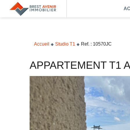
AC
Accueil
Acheter
Vendre
Accueil
Studio T1
Ref. : 10570JC
Louer
APPARTEMENT T1
Nos agences
Nos métiers
Syndic de copropriété
Transactions immobilières
Gestion locative