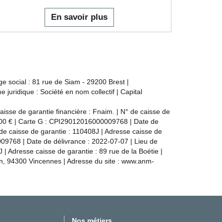
En savoir plus
e social : 81 rue de Siam - 29200 Brest |
ridique : Société en nom collectif | Capital
isse de garantie financière : Fnaim. | N° de caisse de
0 000 € | Carte G : CPI29012016000009768 | Date de
de caisse de garantie : 110408J | Adresse caisse de
009768 | Date de délivrance : 2022-07-07 | Lieu de
 | Adresse caisse de garantie : 89 rue de la Boétie |
n, 94300 Vincennes | Adresse du site :
www.anm-
Nos métiers