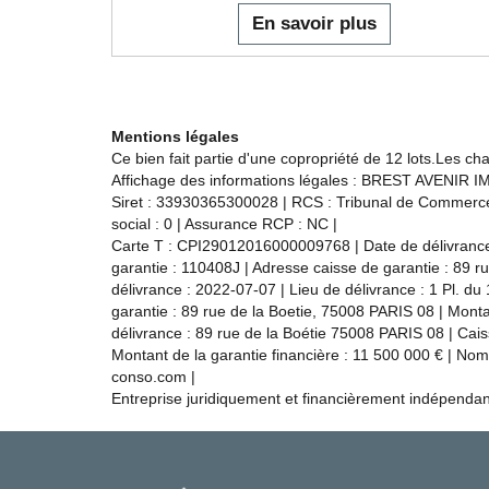
En savoir plus
Mentions légales
Ce bien fait partie d'une copropriété de 12 lots.Les c
Affichage des informations légales : BREST AVENIR IMM
Siret : 33930365300028 | RCS : Tribunal de Commerce 
social : 0 | Assurance RCP : NC |
Carte T : CPI29012016000009768 | Date de délivrance :
garantie : 110408J | Adresse caisse de garantie : 89 r
délivrance : 2022-07-07 | Lieu de délivrance : 1 Pl. 
garantie : 89 rue de la Boetie, 75008 PARIS 08 | Mont
délivrance : 89 rue de la Boétie 75008 PARIS 08 | Cais
Montant de la garantie financière : 11 500 000 € | N
conso.com
|
Entreprise juridiquement et financièrement indépenda