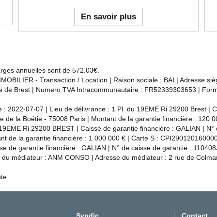
En savoir plus
harges annuelles sont de 572.03€.
OBILIER - Transaction / Location | Raison sociale : BAI | Adresse sièg
de Brest | Numero TVA Intracommunautaire : FR52339303653 | Forme ju
 2022-07-07 | Lieu de délivrance : 1 Pl. du 19EME Ri 29200 Brest | Ca
ue de la Boétie - 75008 Paris | Montant de la garantie financière : 12
du 19EME Ri 29200 BREST | Caisse de garantie financière : GALIAN | N° 
ant de la garantie financière : 1 000 000 € | Carte S : CPI29012016000
se de garantie financière : GALIAN | N° de caisse de garantie : 110408J
om du médiateur : ANM CONSO | Adresse du médiateur : 2 rue de Colma
nte
Syndic
Contact