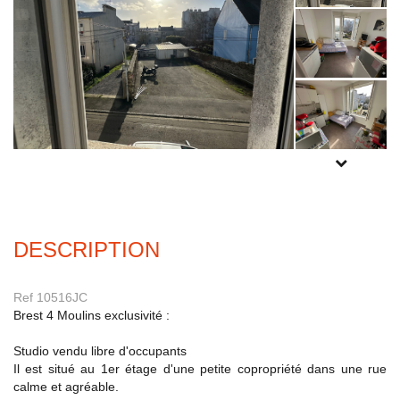
Experts locaux
Nous contacter
Gestion Locative
02 98 44 56 58
Syndic
02 98 80 49 38
POUR PLUS
Transaction
DE PHOTOS
02 98 44 56 78
INSCRIVEZ-
VOUS
ICI
Actualités
DESCRIPTION
F.A.Q
Ref 10516JC
Mon compte
Brest 4 Moulins exclusivité :
CES
Studio vendu libre d'occupants
TRANET
Il est situé au 1er étage d'une petite copropriété dans une rue
calme et agréable.