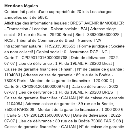
Mentions légales
Ce bien fait partie d'une copropriété de 20 lots.Les charges
annuelles sont de 585€.
Affichage des informations légales : BREST AVENIR IMMOBILIER
- Transaction / Location | Raison sociale : BAI | Adresse siège
social : 81 rue de Siam - 29200 Brest | Siret : 33930365300028 |
RCS : Tribunal de Commerce de Brest | Numero TVA
Intracommunautaire : FR52339303653 | Forme juridique : Société
en nom collectif | Capital social : 0 | Assurance RCP : NC |
Carte T : CPI29012016000009768 | Date de délivrance : 2022-
07-07 | Lieu de délivrance : 1 Pl. du 19EME Ri 29200 Brest |
Caisse de garantie financière : Fnaim. | N° de caisse de garantie :
110408J | Adresse caisse de garantie : 89 rue de la Boétie -
75008 Paris | Montant de la garantie financière : 120 000 € |
Carte G : CPI29012016000009768 | Date de délivrance : 2022-
07-07 | Lieu de délivrance : 1 Pl. du 19EME Ri 29200 BREST |
Caisse de garantie financière : GALIAN | N° de caisse de garantie
: 110408J | Adresse caisse de garantie : 89 rue de la Boetie,
75008 PARIS 08 | Montant de la garantie financière : 1 000 000 €
| Carte S : CPI29012016000009768 | Date de délivrance : 2022-
07-07 | Lieu de délivrance : 89 rue de la Boétie 75008 PARIS 08 |
Caisse de garantie financière : GALIAN | N° de caisse de garantie