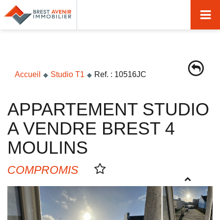
Accueil
Acheter
Vendre
Accueil
Studio T1
Ref. : 10516JC
Louer
APPARTEMENT STUDIO
Nos agences
A VENDRE BREST 4
Nos métiers
MOULINS
Syndic de copropriété
COMPROMIS
Transactions immobilières
Gestion locative