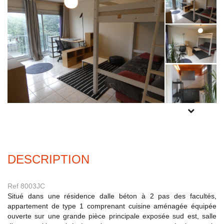
Experts locaux
Nous contacter
Gestion Locative
02 98 44 56 58
Syndic
02 98 80 49 38
Transaction
02 98 44 56 78
POUR PLUS
DE PHOTOS
Actualités
INSCRIVEZ-
VOUS
ICI
F.A.Q
DESCRIPTION
Mon compte
Ref 8003JC
CES
Situé dans une résidence dalle béton à 2 pas des facultés,
TRANET
appartement de type 1 comprenant cuisine aménagée équipée
ouverte sur une grande pièce principale exposée sud est, salle