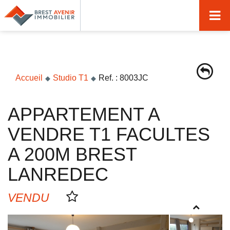
Accueil
Acheter
Vendre
Accueil
Studio T1
Ref. : 8003JC
Louer
APPARTEMENT A
Nos agences
VENDRE T1 FACULTES
Nos métiers
A 200M BREST
Syndic de copropriété
LANREDEC
Transactions immobilières
VENDU
Gestion locative