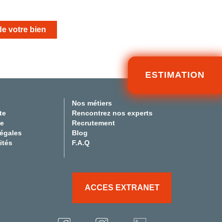
de votre bien
ESTIMATION
Nos métiers
te
Rencontrez nos experts
te
Recrutement
légales
Blog
ités
F.A.Q
ACCES EXTRANET