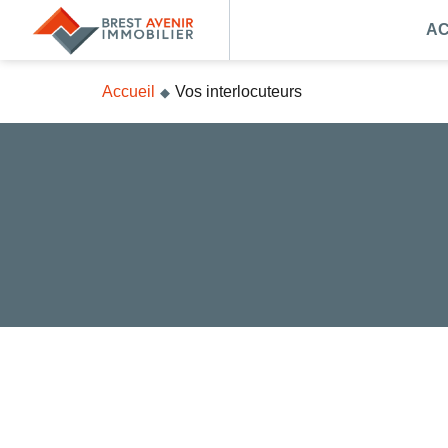
AC
Accueil
Accueil
Vos interlocuteurs
Acheter
Vendre
Louer
Nos agences
Nos métiers
Syndic de copropriété
Transactions immobilières
Gestion locative