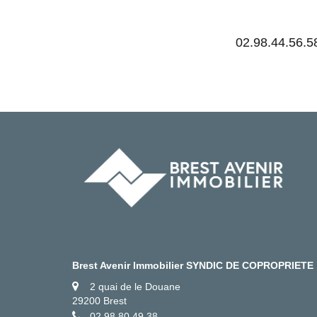
Experts locaux
Nous contacter
02.98.44.56.5
Gestion Locative
02 98 44 56 58
Syndic
02 98 80 49 38
Transaction
02 98 44 56 78
Actualités
F.A.Q
Mon compte
Brest Avenir Immobilier SYNDIC DE COPROPRIETE
CES
TRANET
2 quai de le Douane
29200 Brest
02 98 80 49 38