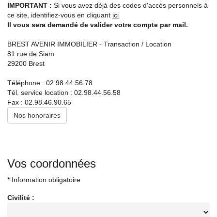
Experts locaux
IMPORTANT :
Si vous avez déjà des codes d'accès personnels à
ce site, identifiez-vous en cliquant
ici
Il vous sera demandé de valider votre compte par mail.
Nous contacter
Gestion Locative
BREST AVENIR IMMOBILIER - Transaction / Location
02 98 44 56 58
81 rue de Siam
29200
Brest
Syndic
02 98 80 49 38
Téléphone :
02.98.44.56.78
Tél. service location :
02.98.44.56.58
Transaction
Fax :
02.98.46.90.65
02 98 44 56 78
Nos honoraires
Actualités
F.A.Q
Vos coordonnées
Mon compte
* Information obligatoire
CES
TRANET
Civilité :