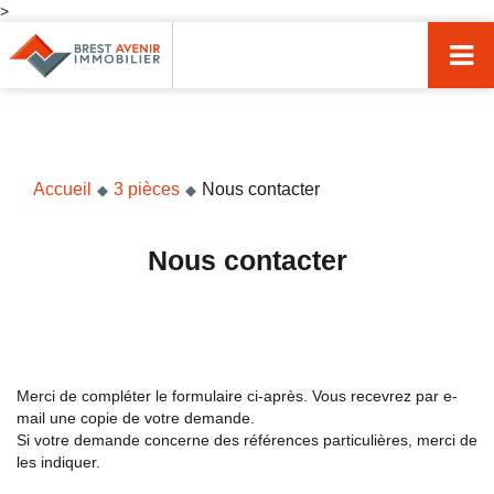
>
Accueil
Acheter
Vendre
Accueil
3 pièces
Nous contacter
Louer
Nos agences
Nous contacter
Nos métiers
Syndic de copropriété
Transactions immobilières
Merci de compléter le formulaire ci-après. Vous recevrez par e-
mail une copie de votre demande.
Gestion locative
Si votre demande concerne des références particulières, merci de
les indiquer.