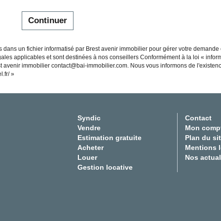
Continuer
es dans un fichier informatisé par Brest avenir immobilier pour gérer votre demande
égales applicables et sont destinées à nos conseillers Conformément à la loi « infor
est avenir immobilier contact@bai-immobilier.com. Nous vous informons de l'existen
.fr/
»
Syndic
Contact
Vendre
Mon comp
Estimation gratuite
Plan du si
Acheter
Mentions 
Louer
Nos actual
Gestion locative