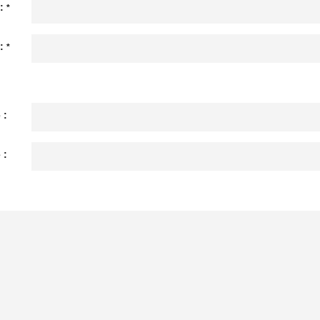
 :
*
 :
*
 :
 :