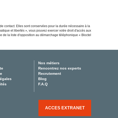
 de contact. Elles sont conservées pour la durée nécessaire à la
matique et libertés », vous pouvez exercer votre droit d'accès aux
ce de la liste d'opposition au démarchage téléphonique « Bloctel
Nos métiers
te
Rencontrez nos experts
te
Recrutement
légales
Blog
ités
F.A.Q
ACCES EXTRANET