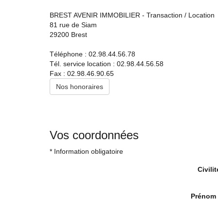
Experts locaux
BREST AVENIR IMMOBILIER - Transaction / Location
81 rue de Siam
Nous contacter
29200
Brest
Gestion Locative
02 98 44 56 58
Téléphone :
02.98.44.56.78
Tél. service location :
02.98.44.56.58
Syndic
Fax :
02.98.46.90.65
02 98 80 49 38
Nos honoraires
Transaction
02 98 44 56 78
Actualités
Vos coordonnées
F.A.Q
* Information obligatoire
Mon compte
Civilit
CES
TRANET
Prénom