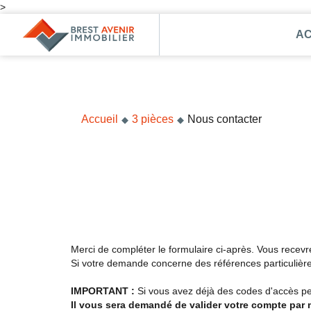
>
AC
Accueil
Acheter
Vendre
Accueil
3 pièces
Nous contacter
Louer
Nos agences
Nos métiers
Syndic de copropriété
Transactions immobilières
Merci de compléter le formulaire ci-après. Vous recev
Si votre demande concerne des références particulières
Gestion locative
IMPORTANT :
Si vous avez déjà des codes d'accès per
Il vous sera demandé de valider votre compte par m