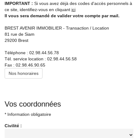
Experts locaux
IMPORTANT :
Si vous avez déjà des codes d'accès personnels à
ce site, identifiez-vous en cliquant
ici
Il vous sera demandé de valider votre compte par mail.
Nous contacter
Gestion Locative
BREST AVENIR IMMOBILIER - Transaction / Location
02 98 44 56 58
81 rue de Siam
29200
Brest
Syndic
02 98 80 49 38
Téléphone :
02.98.44.56.78
Tél. service location :
02.98.44.56.58
Transaction
Fax :
02.98.46.90.65
02 98 44 56 78
Nos honoraires
Actualités
F.A.Q
Vos coordonnées
Mon compte
* Information obligatoire
CES
TRANET
Civilité :