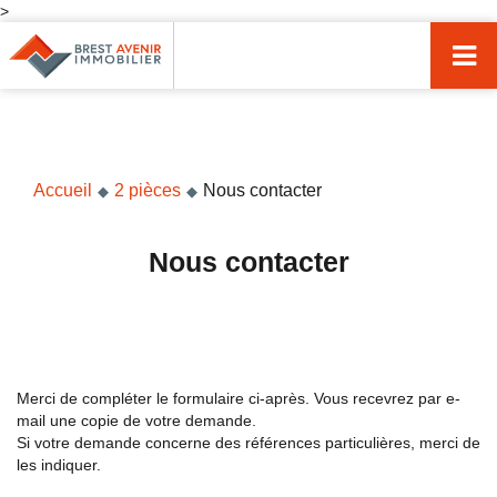
>
Accueil
Acheter
Vendre
Accueil
2 pièces
Nous contacter
Louer
Nos agences
Nous contacter
Nos métiers
Syndic de copropriété
Transactions immobilières
Merci de compléter le formulaire ci-après. Vous recevrez par e-
mail une copie de votre demande.
Gestion locative
Si votre demande concerne des références particulières, merci de
les indiquer.