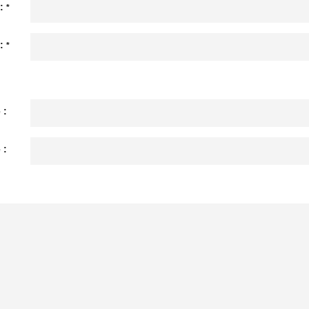
 :
*
 :
*
 :
 :