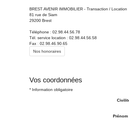
Experts locaux
BREST AVENIR IMMOBILIER - Transaction / Location
81 rue de Siam
Nous contacter
29200
Brest
Gestion Locative
02 98 44 56 58
Téléphone :
02.98.44.56.78
Tél. service location :
02.98.44.56.58
Syndic
Fax :
02.98.46.90.65
02 98 80 49 38
Nos honoraires
Transaction
02 98 44 56 78
Actualités
Vos coordonnées
F.A.Q
* Information obligatoire
Mon compte
Civilit
CES
TRANET
Prénom