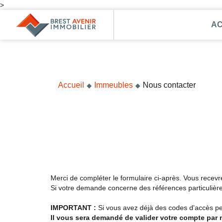
>
AC
Accueil
Acheter
Vendre
Accueil
Immeubles
Nous contacter
Louer
Nos agences
Nos métiers
Syndic de copropriété
Transactions immobilières
Merci de compléter le formulaire ci-après. Vous recev
Si votre demande concerne des références particulières
Gestion locative
IMPORTANT :
Si vous avez déjà des codes d'accès per
Il vous sera demandé de valider votre compte par m