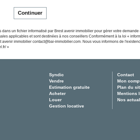
Continuer
es dans un fichier informatisé par Brest avenir immobilier pour gérer votre demande
égales applicables et sont destinées à nos conseillers Conformément à la loi « infor
est avenir immobilier contact@bai-immobilier.com. Nous vous informons de l'existen
.fr/
»
Syndic
Contact
Vendre
Mon comp
Estimation gratuite
Plan du si
Acheter
Mentions 
Louer
Nos actual
Gestion locative