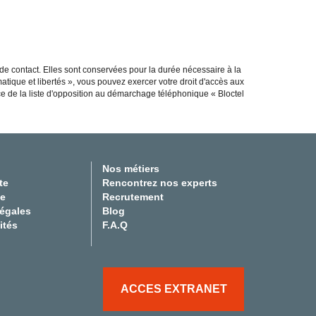
 de contact. Elles sont conservées pour la durée nécessaire à la
matique et libertés », vous pouvez exercer votre droit d'accès aux
ce de la liste d'opposition au démarchage téléphonique « Bloctel
Nos métiers
te
Rencontrez nos experts
te
Recrutement
légales
Blog
ités
F.A.Q
ACCES EXTRANET