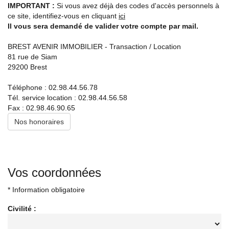
Experts locaux
IMPORTANT :
Si vous avez déjà des codes d'accès personnels à
ce site, identifiez-vous en cliquant
ici
Il vous sera demandé de valider votre compte par mail.
Nous contacter
Gestion Locative
BREST AVENIR IMMOBILIER - Transaction / Location
02 98 44 56 58
81 rue de Siam
29200
Brest
Syndic
02 98 80 49 38
Téléphone :
02.98.44.56.78
Tél. service location :
02.98.44.56.58
Transaction
Fax :
02.98.46.90.65
02 98 44 56 78
Nos honoraires
Actualités
F.A.Q
Vos coordonnées
Mon compte
* Information obligatoire
CES
TRANET
Civilité :