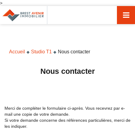
>
Accueil
Acheter
Vendre
Accueil
Studio T1
Nous contacter
Louer
Nos agences
Nous contacter
Nos métiers
Syndic de copropriété
Transactions immobilières
Merci de compléter le formulaire ci-après. Vous recevrez par e-
mail une copie de votre demande.
Gestion locative
Si votre demande concerne des références particulières, merci de
les indiquer.